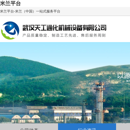
米兰平台
米兰平台-米兰（中国）一站式服务平台