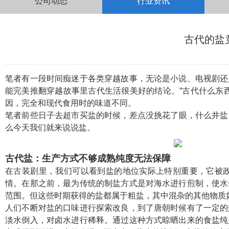
公司动态
行业资讯
古代的盐
笔者有一段时间痴迷于各类穿越故事，无论是小说、电视剧还
能完美推翻穿越故事里古代生活很美好的结论。“古代什么东
因，完全和现代食用时的味道不同。
笔者前些日子去超市买盐的时候，差点没挑花了眼，什么井盐
么今天我们就来说说盐。
古代盐：生产方式不够成熟
纯度无法保障
在古装剧里，我们可以看到盐的地位实际上特别重要，它被
情。在那之前，最为传统的制盐方式是对海水进行煎制，使水
范围。但这些时期获得的盐都属于粗盐，其中混杂的其他物质
人们不断对盐的口味进行探索改良，到了唐朝时候有了一定的
淡水倒入，对卤水进行稀释。通过这种方式晾晒出来的食盐纯