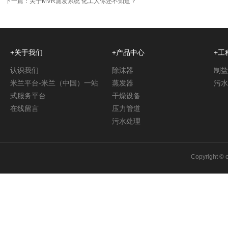
下一篇：
关于MVR蒸发系统 化工人你还不知道？
+关于我们
+产品中心
+工
认识我们
除沫器
制盐
米兰平台-米兰（中国）一站
蒸发器
污水
式服务平台
干燥设备
在线留言
压力管道
污水处理
Copyright 