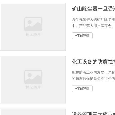
矿山除尘器一旦受
含尘气体进入选矿厂除尘器
中。产品落入用户库存仓、
+了解详情
化工设备的防腐蚀
现在随着工业的发展，尤其
的防腐蚀保护是必不可少的
+了解详情
设备管理三大痛点