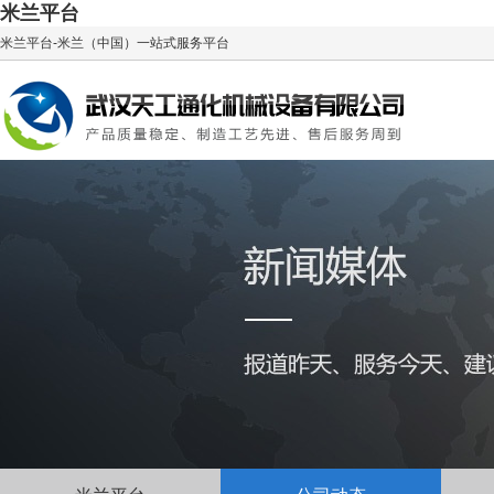
米兰平台
米兰平台-米兰（中国）一站式服务平台