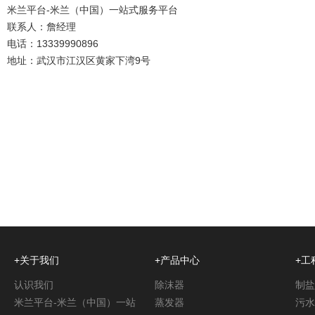
米兰平台-米兰（中国）一站式服务平台
联系人：詹经理
电话：13339990896
地址：武汉市江汉区黄家下湾9号
+关于我们
+产品中心
+工
认识我们
除沫器
制盐
米兰平台-米兰（中国）一站
蒸发器
污水