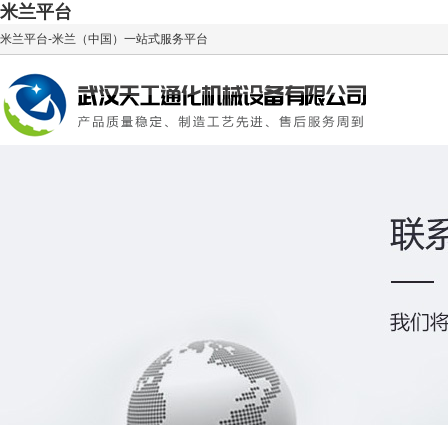
米兰平台
米兰平台-米兰（中国）一站式服务平台