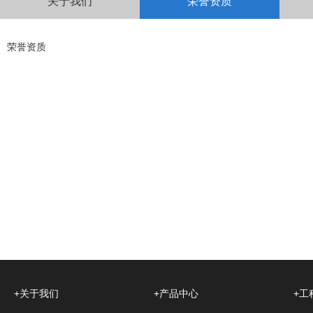
关于我们
荣誉资质
荣誉资质
+关于我们
+产品中心
+工